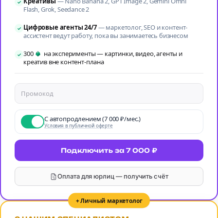
Креативы
—
Nano Banana 2, GPT Image 2, Gemini Omni
✓
Flash, Grok, Seedance 2
Цифровые агенты 24/7
—
маркетолог, SEO и контент-
✓
ассистент ведут работу, пока вы занимаетесь бизнесом
на балансе
300
на эксперименты — картинки, видео, агенты и
✓
креатив вне контент-плана
С автопродлением (7 000 ₽/мес.)
Условия в публичной оферте
Подключить за 7 000 ₽
Оплата для юрлиц — получить счёт
+ Личный маркетолог