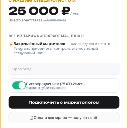
С НАШИМ СПЕЦИАЛИСТОМ
25 000 ₽
/ мес
Вместо агентства за
300 000 ₽/мес
ВСЁ ИЗ ТАРИФА «ПЛАТФОРМА», ПЛЮС:
Закреплённый маркетолог
—
час в неделю и связь в
✓
Telegram: приоритеты, контроль агентов, ясный
следующий шаг
С автопродлением (25 000 ₽/мес.)
Условия в публичной оферте
Подключить с маркетологом
Оплата для юрлиц — получить счёт