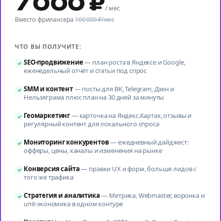
7 000 ₽
/ мес
Вместо фрилансера
100 000 ₽/мес
ЧТО ВЫ ПОЛУЧИТЕ:
SEO-продвижение
—
план роста в Яндексе и Google,
✓
еженедельный отчёт и статьи под спрос
SMM и контент
—
посты для ВК, Telegram, Дзен и
✓
Нельзяграма плюс план на 30 дней за минуты
Геомаркетинг
—
карточка на Яндекс.Картах, отзывы и
✓
регулярный контент для локального спроса
Мониторинг конкурентов
—
ежедневный дайджест:
✓
офферы, цены, каналы и изменения на рынке
Конверсия сайта
—
правки UX и форм, больше лидов с
✓
того же трафика
Стратегия и аналитика
—
Метрика, Webmaster, воронка и
✓
unit-экономика в одном контуре