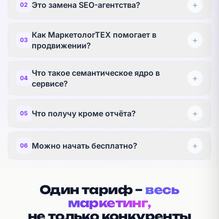
+
Это замена SEO-агентства?
02
Как МаркетологТЕХ помогает в
+
03
продвижении?
Что такое семантическое ядро в
+
04
сервисе?
+
Что получу кроме отчёта?
05
+
Можно начать бесплатно?
06
Один тариф
–
весь
маркетинг,
не только
конкуренты