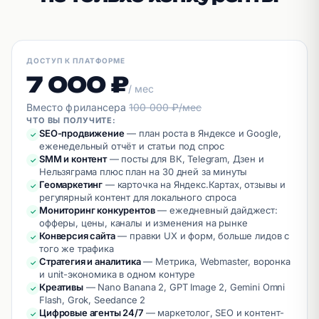
ДОСТУП К ПЛАТФОРМЕ
7 000 ₽
/ мес
Вместо фрилансера
100 000 ₽/мес
ЧТО ВЫ ПОЛУЧИТЕ:
SEO-продвижение
—
план роста в Яндексе и Google,
✓
еженедельный отчёт и статьи под спрос
SMM и контент
—
посты для ВК, Telegram, Дзен и
✓
Нельзяграма плюс план на 30 дней за минуты
Геомаркетинг
—
карточка на Яндекс.Картах, отзывы и
✓
регулярный контент для локального спроса
Мониторинг конкурентов
—
ежедневный дайджест:
✓
офферы, цены, каналы и изменения на рынке
Конверсия сайта
—
правки UX и форм, больше лидов с
✓
того же трафика
Стратегия и аналитика
—
Метрика, Webmaster, воронка
✓
и unit-экономика в одном контуре
Креативы
—
Nano Banana 2, GPT Image 2, Gemini Omni
✓
Flash, Grok, Seedance 2
Цифровые агенты 24/7
—
маркетолог, SEO и контент-
✓